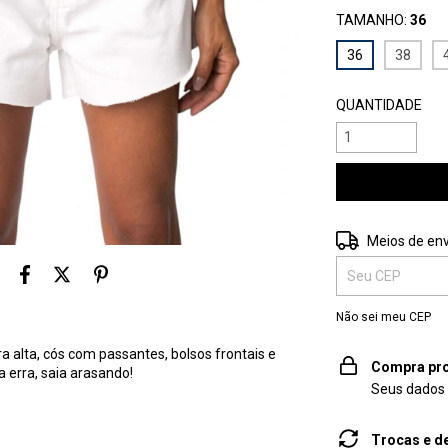
TAMANHO:
36
36
38
QUANTIDADE
Entregas para o 
Meios de env
Não sei meu CEP
a alta, cós com passantes, bolsos frontais e
Compra pro
a erra, saia arasando!
Seus dados 
Trocas e d