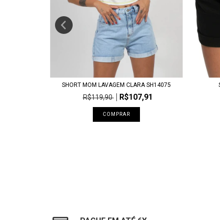
072
,91
SHORT MOM LAVAGEM CLARA SH14075
R$107,91
R$119,90
COMPRAR