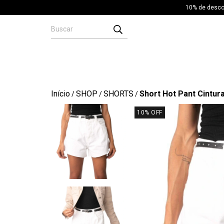
10% de descon
Início
SHOP
SHORTS
Short Hot Pant Cintur
/
/
/
10
% OFF