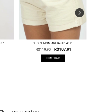
007
SHORT MOM AREIA SH14071
SHORT COM 
R$107,91
R$119,90
R
COMPRAR