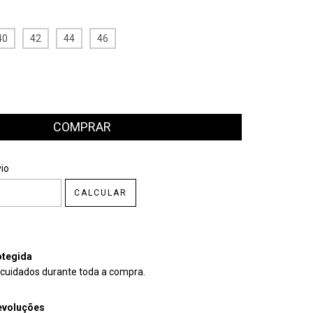
40
42
44
46
CEP:
ALTERAR CEP
io
CALCULAR
tegida
cuidados durante toda a compra.
evoluções