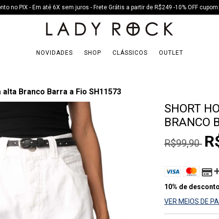
to no PIX - Em até 6X sem juros - Frete Grátis a partir de R$249 -10% OFF cup
NOVIDADES
SHOP
CLÁSSICOS
OUTLET
a alta Branco Barra a Fio SH11573
SHORT HO
BRANCO B
R
R$99,90
10% de descont
VER MEIOS DE 