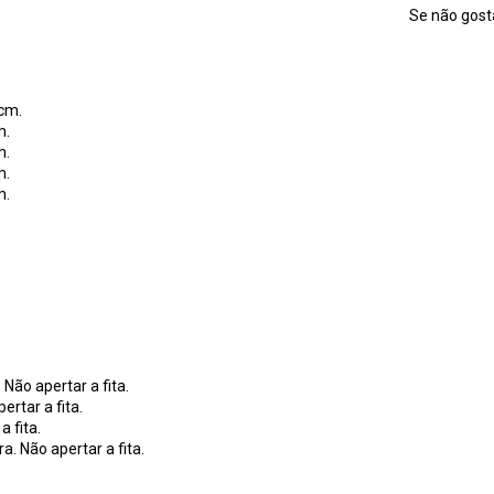
Se não gosta
.
5cm.
m.
m.
m.
m.
 Não apertar a fita.
ertar a fita.
a fita.
a. Não apertar a fita.