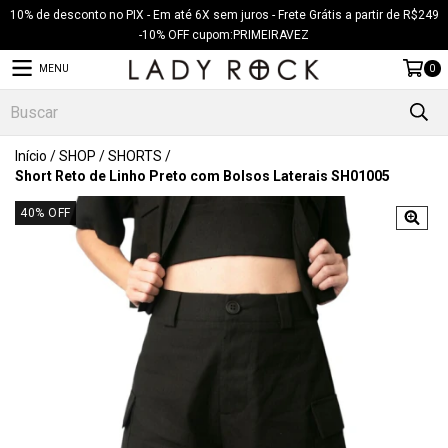
10% de desconto no PIX - Em até 6X sem juros - Frete Grátis a partir de R$249
-10% OFF cupom:PRIMEIRAVEZ
MENU
0
Início
/
SHOP
/
SHORTS
/
Short Reto de Linho Preto com Bolsos Laterais SH01005
40
% OFF