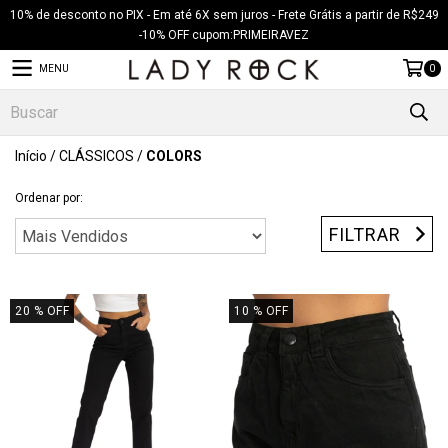
10% de desconto no PIX - Em até 6X sem juros - Frete Grátis a partir de R$249
-10% OFF cupom:PRIMEIRAVEZ
MENU
0
Início
/
CLÁSSICOS
/
COLORS
Ordenar por:
FILTRAR
20
% OFF
10
% OFF