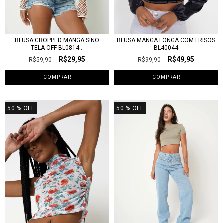
BLUSA CROPPED MANGA SINO
BLUSA MANGA LONGA COM FRISOS
TELA OFF BL0814...
BL40044
R$29,95
R$49,95
R$59,90
R$99,90
COMPRAR
COMPRAR
50
% OFF
50
% OFF