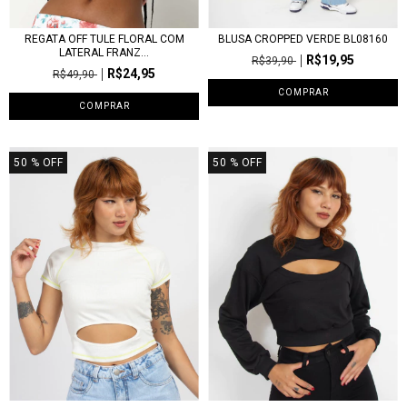
REGATA OFF TULE FLORAL COM
BLUSA CROPPED VERDE BL08160
LATERAL FRANZ...
R$19,95
R$39,90
R$24,95
R$49,90
COMPRAR
COMPRAR
50
% OFF
50
% OFF