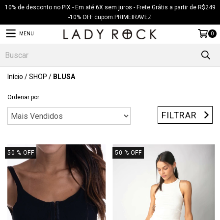
10% de desconto no PIX - Em até 6X sem juros - Frete Grátis a partir de R$249
-10% OFF cupom:PRIMEIRAVEZ
MENU
0
Início
/
SHOP
/
BLUSA
Ordenar por:
FILTRAR
50
% OFF
50
% OFF