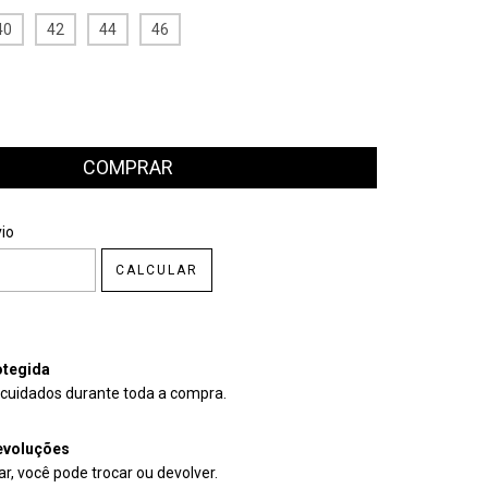
40
42
44
46
CEP:
ALTERAR CEP
io
CALCULAR
tegida
cuidados durante toda a compra.
evoluções
r, você pode trocar ou devolver.