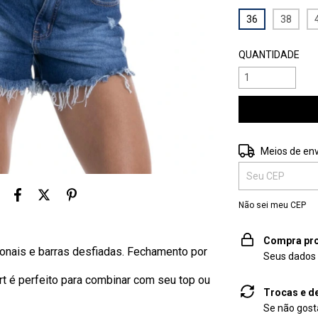
36
38
QUANTIDADE
Entregas para o 
Meios de env
Não sei meu CEP
Compra pro
cionais e barras desfiadas. Fechamento por
Seus dados 
t é perfeito para combinar com seu top ou
Trocas e d
Se não gosta