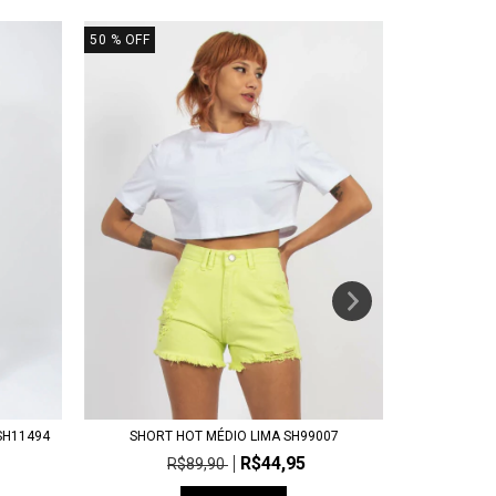
50
% OFF
10
% OFF
SHORT HOT MÉDIO LIMA SH99007
SH11494
SHO
R$44,95
R$89,90
R