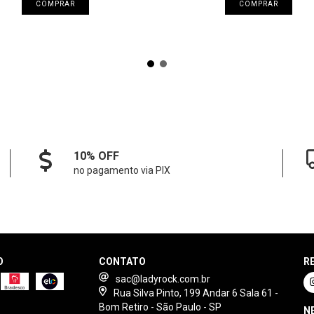
COMPRAR
COMPRAR
10% OFF
no pagamento via PIX
O
CONTATO
R
sac@ladyrock.com.br
Rua Silva Pinto, 199 Andar 6 Sala 61 -
Bom Retiro - São Paulo - SP
N