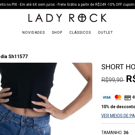
to no PIX - Em até 6X sem juros - Frete Grátis a partir de R$249 -10% OFF cup
NOVIDADES
SHOP
CLÁSSICOS
OUTLET
édia Sh11577
SHORT HO
R
R$99,90
10% de descont
VER MEIOS DE 
TAMANHO:
36