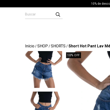
10% de descon
Início
SHOP
SHORTS
Short Hot Pant Lav M
/
/
/
10
% OFF