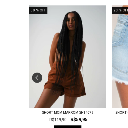
50
% OFF
20
% OF
A SH14075
SHORT MOM MARROM SH14079
SHORT 
,91
R$59,95
R$119,90