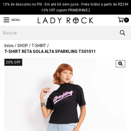
10% de desconto no PIX - Em até 6X sem juros - Frete Grátis a partir de R$249
-10% OFF cupom:PRIMEIRAVEZ
MENU
0
Início
/
SHOP
/
T-SHIRT
/
T-SHIRT RETA GOLA ALTA SPARKLING TS01011
20
% OFF