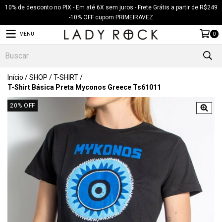
10% de desconto no PIX - Em até 6X sem juros - Frete Grátis a partir de R$249
-10% OFF cupom:PRIMEIRAVEZ
MENU
0
Início
/
SHOP
/
T-SHIRT
/
T-Shirt Básica Preta Myconos Greece Ts61011
20
% OFF