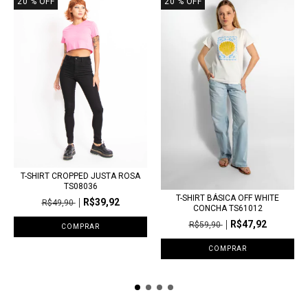
20
% OFF
20
% OFF
T-SHIRT CROPPED JUSTA ROSA
TS08036
T-SHIRT BÁSICA OFF WHITE
R$39,92
R$49,90
CONCHA TS61012
R$47,92
R$59,90
COMPRAR
COMPRAR