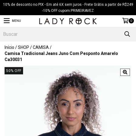
10% de desconto no PIX - Em até 6X sem juros - Frete Grátis a partir de R$249
-10% OFF cupom:PRIMEIRAVEZ
MENU
0
Início
/
SHOP
/
CAMISA
/
Camisa Tradicional Jeans Juno Com Pesponto Amarelo
Ca30031
50
% OFF