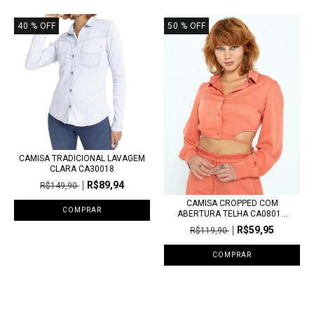
40
% OFF
50
% OFF
CAMISA TRADICIONAL LAVAGEM
CLARA CA30018
R$89,94
R$149,90
CAMISA CROPPED COM
COMPRAR
ABERTURA TELHA CA0801...
R$59,95
R$119,90
COMPRAR