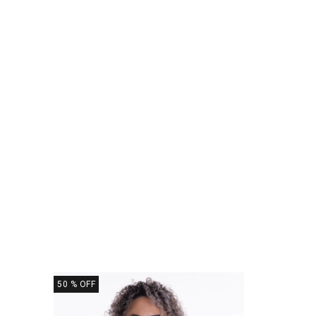
50
% OFF
40
% OFF