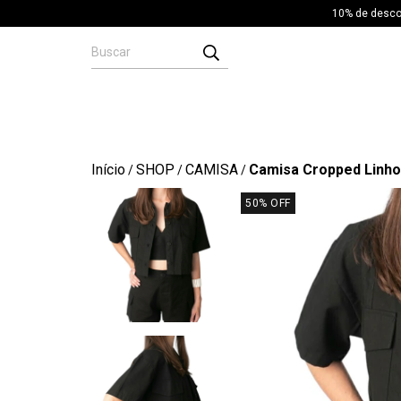
10% de descon
Início
SHOP
CAMISA
Camisa Cropped Linho
/
/
/
50
% OFF