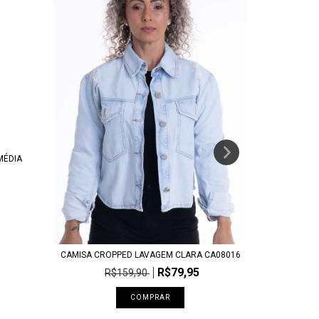
MÉDIA
CAMISA T
R
CAMISA CROPPED LAVAGEM CLARA CA08016
R$79,95
R$159,90
COMPRAR