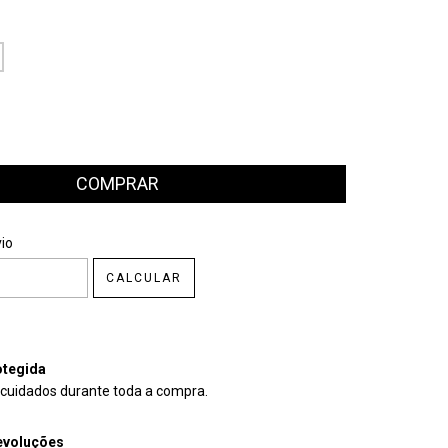
CEP:
ALTERAR CEP
io
CALCULAR
tegida
cuidados durante toda a compra.
evoluções