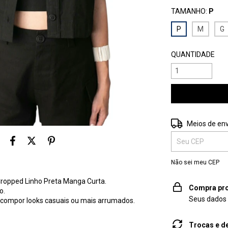
TAMANHO:
P
P
M
G
QUANTIDADE
Entregas para o 
Meios de env
Não sei meu CEP
 Cropped Linho Preta Manga Curta.
Compra pro
lo.
Seus dados 
 compor looks casuais ou mais arrumados.
Trocas e d