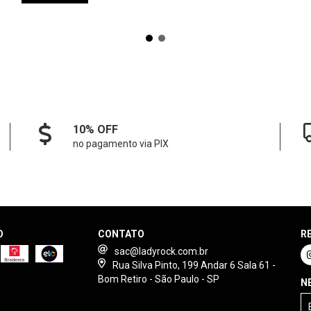
10% OFF
no pagamento via PIX
O
CONTATO
R
sac@ladyrock.com.br
Rua Silva Pinto, 199 Andar 6 Sala 61 -
Bom Retiro - São Paulo - SP
N