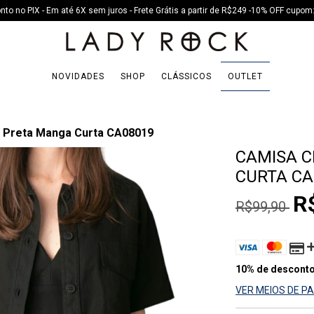
to no PIX - Em até 6X sem juros - Frete Grátis a partir de R$249 -10% OFF cup
NOVIDADES
SHOP
CLÁSSICOS
OUTLET
 Preta Manga Curta CA08019
CAMISA C
CURTA CA
R
R$99,90
10% de descont
VER MEIOS DE 