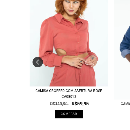
EM ESCURA
94
CAMISA CROPPED COM ABERTURA ROSE
CA08012
R$59,95
R$119,90
CAMI
COMPRAR