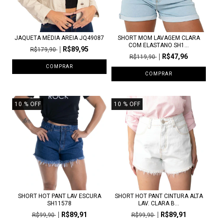
JAQUETA MÉDIA AREIA JQ49087
SHORT MOM LAVAGEM CLARA
COM ELASTANO SH1...
R$89,95
R$179,90
R$47,96
R$119,90
COMPRAR
COMPRAR
10
% OFF
10
% OFF
SHORT HOT PANT LAV ESCURA
SHORT HOT PANT CINTURA ALTA
SH11578
LAV. CLARA B...
R$89,91
R$89,91
R$99,90
R$99,90