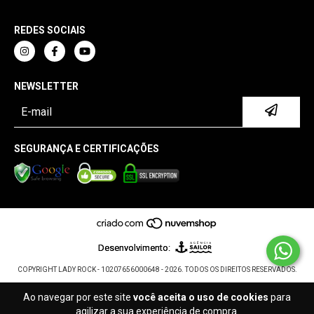
REDES SOCIAIS
NEWSLETTER
SEGURANÇA E CERTIFICAÇÕES
Desenvolvimento:
COPYRIGHT LADY ROCK - 10207656000648 - 2026. TODOS OS DIREITOS RESERVADOS.
Ao navegar por este site
você aceita o uso de cookies
para
agilizar a sua experiência de compra.