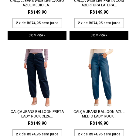
CALÇA JEANS WIDE LEG CARGO
CALÇA WIDE LEG PRETA COM
AZUL MÉDIO LA...
ABERTURA LATERA...
R$149,90
R$149,90
2
x de
R$74,95
sem juros
2
x de
R$74,95
sem juros
COMPRAR
COMPRAR
CALÇA JEANS BALLOON PRETA
CALÇA JEANS BALLOON AZUL
LADY ROCK CL26...
MÉDIO LADY ROCK...
R$149,90
R$149,90
2
x de
R$74,95
sem juros
2
x de
R$74,95
sem juros