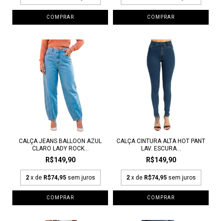
COMPRAR
COMPRAR
CALÇA JEANS BALLOON AZUL
CALÇA CINTURA ALTA HOT PANT
CLARO LADY ROCK...
LAV. ESCURA...
R$149,90
R$149,90
2
x de
R$74,95
sem juros
2
x de
R$74,95
sem juros
COMPRAR
COMPRAR