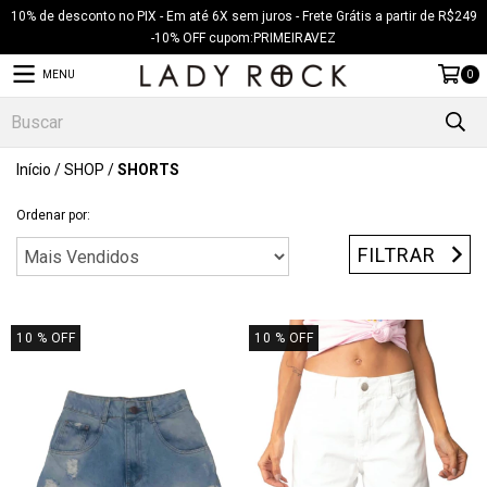
10% de desconto no PIX - Em até 6X sem juros - Frete Grátis a partir de R$249
-10% OFF cupom:PRIMEIRAVEZ
MENU
0
Início
/
SHOP
/
SHORTS
Ordenar por:
FILTRAR
10
% OFF
10
% OFF