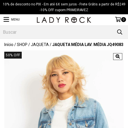
10% de desconto no PIX - Em até 6X sem juros - Frete Grátis a partir de R$249
-10% OFF cupom:PRIMEIRAVEZ
MENU
0
Início
/
SHOP
/
JAQUETA
/
JAQUETA MÉDIA LAV. MÉDIA JQ49083
50
% OFF