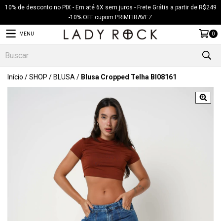
10% de desconto no PIX - Em até 6X sem juros - Frete Grátis a partir de R$249
-10% OFF cupom:PRIMEIRAVEZ
MENU
0
Início
/
SHOP
/
BLUSA
/
Blusa Cropped Telha Bl08161